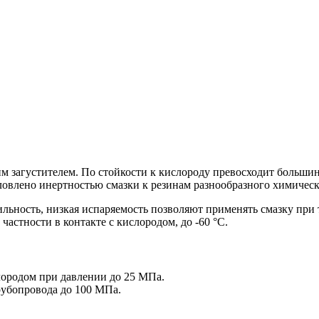
загустителем. По стойкости к кислороду превосходит большинс
овлено инертностью смазки к резинам разнообразного химическо
льность, низкая испаряемость позволяют применять смазку при т
астности в контакте с кислородом, до -60 °С.
лородом при давлении до 25 МПа.
рубопровода до 100 МПа.