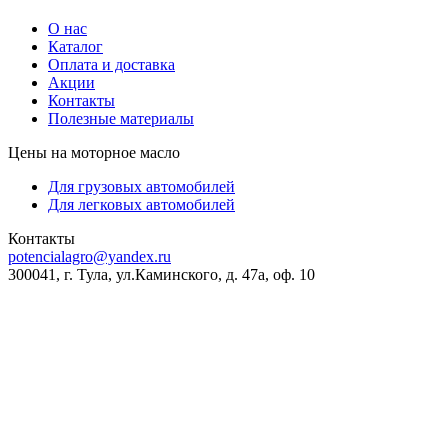
О нас
Каталог
Оплата и доставка
Акции
Контакты
Полезные материалы
Цены на моторное масло
Для грузовых автомобилей
Для легковых автомобилей
Контакты
potencialagro@yandex.ru
300041, г. Тула, ул.Каминского, д. 47а, оф. 10
ОКПО:
56536209
ОКВЭД:
46.75.1
ОГРН:
1227100003569
ИНН/КПП:
7100018773/710001001
Банковские реквизиты:
Банк
ВТБ (ПАО)