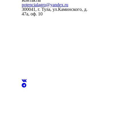
Контакты
potencialagro@yandex.ru
300041, г. Тула, ул.Каминского, д.
47а, оф. 10
ОКПО:
56536209
ОКВЭД:
46.75.1
ОГРН:
1227100003569
ИНН/КПП:
7100018773/710001001
Банковские реквизиты:
Банк
ВТБ (ПАО)
Р/сч
40702810711740000260
К/сч
30101810145250000411
Бик
04452541