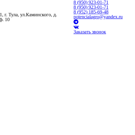
8 (950) 923-01-71
8 (950) 923-01-71
8 (952) 185-69-48
, г. Тула, ул.Каминского, д.
potencialagro@yandex.ru
ф. 10
Заказать звонок