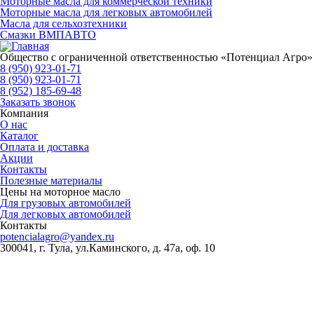
Моторные масла для коммерческой техники
Моторные масла для легковых автомобилей
Масла для сельхозтехники
Смазки ВМПАВТО
Общество с ограниченной ответственностью «Потенциал Агро»
8 (950) 923-01-71
8 (950) 923-01-71
8 (952) 185-69-48
Заказать звонок
Компания
О нас
Каталог
Оплата и доставка
Акции
Контакты
Полезные материалы
Цены на моторное масло
Для грузовых автомобилей
Для легковых автомобилей
Контакты
potencialagro@yandex.ru
300041, г. Тула, ул.Каминского, д. 47а, оф. 10
ОКПО:
56536209
ОКВЭД:
46.75.1
ОГРН:
1227100003569
ИНН/КПП:
7100018773/710001001