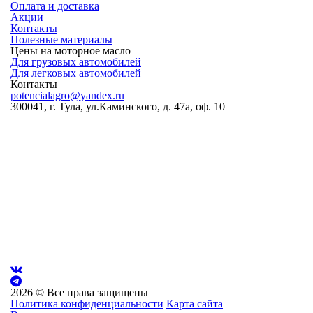
Оплата и доставка
Акции
Контакты
Полезные материалы
Цены на моторное масло
Для грузовых автомобилей
Для легковых автомобилей
Контакты
potencialagro@yandex.ru
300041, г. Тула, ул.Каминского, д. 47а, оф. 10
ОКПО:
56536209
ОКВЭД:
46.75.1
ОГРН:
1227100003569
ИНН/КПП:
7100018773/710001001
Банковские реквизиты:
Банк
ВТБ (ПАО)
Р/сч
40702810711740000260
К/сч
30101810145250000411
Бик
04452541
2026 © Все права защищены
Политика конфиденциальности
Карта сайта