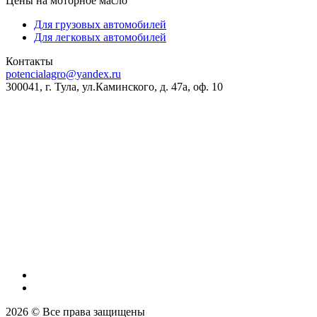
Цены на моторное масло
Для грузовых автомобилей
Для легковых автомобилей
Контакты
potencialagro@yandex.ru
300041, г. Тула, ул.Каминского, д. 47а, оф. 10
ОКПО:
56536209
ОКВЭД:
46.75.1
ОГРН:
1227100003569
ИНН/КПП:
7100018773/710001001
Банковские реквизиты:
Банк
ВТБ (ПАО)
Р/сч
40702810711740000260
К/сч
30101810145250000411
Бик
04452541
2026 © Все права защищены