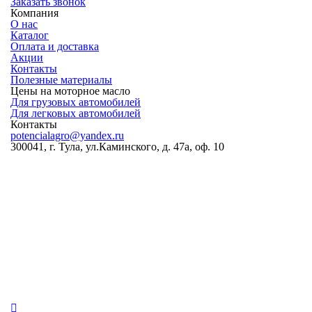
Заказать звонок
Компания
О нас
Каталог
Оплата и доставка
Акции
Контакты
Полезные материалы
Цены на моторное масло
Для грузовых автомобилей
Для легковых автомобилей
Контакты
potencialagro@yandex.ru
300041, г. Тула, ул.Каминского, д. 47а, оф. 10
ОКПО:
56536209
ОКВЭД:
46.75.1
ОГРН:
1227100003569
ИНН/КПП:
7100018773/710001001
Банковские реквизиты:
Банк
ВТБ (ПАО)
Р/сч
40702810711740000260
К/сч
30101810145250000411
Бик
04452541