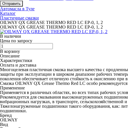
Отправить
Автомасла в Туле
Каталог
Пластичные смазки
OILWAY QX GREASE THERMO RED LC EP-0, 1, 2
OILWAY QX GREASE THERMO RED LC EP-0, 1, 2
В наличии
Цена по запросу
В корзину
Описание
Характеристики
Оплата и доставка
Многоцелевая пластичная смазка высшего качества с продленны
защиты при эксплуатации в широком диапазоне рабочих темпер
поколения обеспечивает отличную стойкость к окислению при 
Смазка OILWAY QX Grease Thermo Red LC особо рекомендуется
Применение
Применяется в различных областях, во всех типах рабочих усло
Рекомендуется для смазывания высоконагруженных подшипников
вибрационных нагрузках, в транспорте, сельскохозяйственной 
Тяжелонагруженные подшипники такого оборудования, как: ли
подшипники.
Бренд
OILWAY
Вид