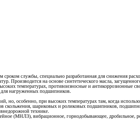
м сроком службы, специально разработанная для снижения расх
атур. Производится на основе синтетического масла, загущенн
высоких температурах, противоизносные и антикоррозионные св
 для нагруженных подшипников.
вий, но, особенно, при высоких температурах там, когда исполь
 скольжения, шариковых и роликовых подшипников, подшипнико
и внедорожной технике.
тейное (МНЛЗ), вибрационное, горнодобывающее, дробильное, 