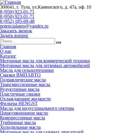
300041, г. Тула, ул.Каминского, д. 47а, оф. 10
8 (950) 923-01-71
8 (950) 923-01-71
8 (952) 185-69-48
potencialagro@yandex.ru
Заказать звонок
Задать вопрос
Главная
О нас
Каталог
Моторные масла для коммерческой техники
Моторные масла для легковых автомобилей
Масла для сельхозтехники
Смазки ВМПАВТО
Гидравлические масла
Трансмиссионные масла
Редукторные масла
Пластичные смазки
Охлаждающие жидкости
Фильтра HENGST
Масла для индустриального сектора
Циркуляционное масло
Компрессорные масла
Турбинные масла
Холодильные масла
Моторные масла для газовых двигателей