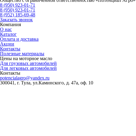
Общество с ограниченной ответственностью «Потенциал Агро»
8 (950) 923-01-71
8 (950) 923-01-71
8 (952) 185-69-48
Заказать звонок
Компания
О нас
Каталог
Оплата и доставка
Акции
Контакты
Полезные материалы
Цены на моторное масло
Для грузовых автомобилей
Для легковых автомобилей
Контакты
potencialagro@yandex.ru
300041, г. Тула, ул.Каминского, д. 47а, оф. 10
ОКПО:
56536209
ОКВЭД:
46.75.1
ОГРН:
1227100003569
ИНН/КПП:
7100018773/710001001
Банковские реквизиты:
Банк
ВТБ (ПАО)
Р/сч
40702810711740000260