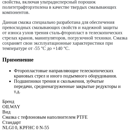
свойства, включая ультрадисперсный порошок
политетрафторэтилена в качестве твердых смазывающих
компонентов.
Данная смазка специально разработана для обеспечения
превосходных смазывающих свойств и надежной защиты
от износа узлов трения
сталь-фторопласт
в телескопических
стрелах кранов, манипуляторов, погрузочной техники. Смазка
сохраняет свои эксплуатационные характеристики при
температуре от -55 °C до +140 °С.
Применение
Фторопластовые направляющие телескопических
крановых стрел и иного подъемного оборудования.
Подшипники трения и скольжения, зубчатые
передачи, средненагруженные закрытые редукторы и
т.д.
Бренд
OILWAY
Вид
Cмазка с тефлоновым наполнителем PTFE
Стандарт
NLGI 0, KPFHC 0 N-55