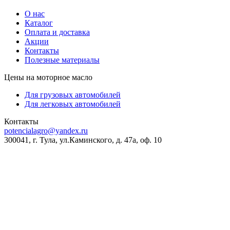
О нас
Каталог
Оплата и доставка
Акции
Контакты
Полезные материалы
Цены на моторное масло
Для грузовых автомобилей
Для легковых автомобилей
Контакты
potencialagro@yandex.ru
300041, г. Тула, ул.Каминского, д. 47а, оф. 10
ОКПО:
56536209
ОКВЭД:
46.75.1
ОГРН:
1227100003569
ИНН/КПП:
7100018773/710001001
Банковские реквизиты:
Банк
ВТБ (ПАО)