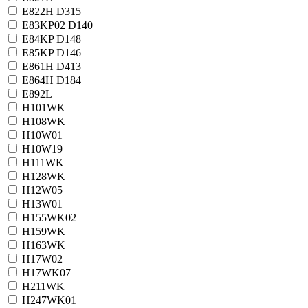
E822H D315
E83KP02 D140
E84KP D148
E85KP D146
E861H D413
E864H D184
E892L
H101WK
H108WK
H10W01
H10W19
H111WK
H128WK
H12W05
H13W01
H155WK02
H159WK
H163WK
H17W02
H17WK07
H211WK
H247WK01