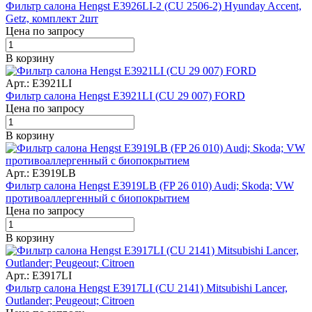
Фильтр салона Hengst E3926LI-2 (CU 2506-2) Hyunday Accent,
Getz, комплект 2шт
Цена по запросу
В корзину
Арт.: E3921LI
Фильтр салона Hengst E3921LI (CU 29 007) FORD
Цена по запросу
В корзину
Арт.: E3919LB
Фильтр салона Hengst E3919LB (FP 26 010) Audi; Skoda; VW
противоаллергенный с биопокрытием
Цена по запросу
В корзину
Арт.: E3917LI
Фильтр салона Hengst E3917LI (CU 2141) Mitsubishi Lancer,
Outlander; Peugeout; Citroen