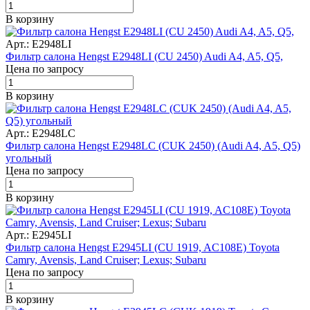
В корзину
Арт.: E2948LI
Фильтр салона Hengst E2948LI (CU 2450) Audi A4, A5, Q5,
Цена по запросу
В корзину
Арт.: E2948LC
Фильтр салона Hengst E2948LC (CUK 2450) (Audi A4, A5, Q5)
угольный
Цена по запросу
В корзину
Арт.: E2945LI
Фильтр салона Hengst E2945LI (CU 1919, AC108E) Toyota
Camry, Avensis, Land Cruiser; Lexus; Subaru
Цена по запросу
В корзину