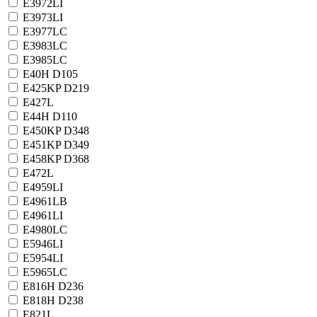
E3972LI
E3973LI
E3977LC
E3983LC
E3985LC
E40H D105
E425KP D219
E427L
E44H D110
E450KP D348
E451KP D349
E458KP D368
E472L
E4959LI
E4961LB
E4961LI
E4980LC
E5946LI
E5954LI
E5965LC
E816H D236
E818H D238
E821L