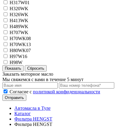
H317W01
H320WK
H326WK
H413WK
H489WK
H707WK
H70WK08
H70WK13
H80WK07
H97W16
H98W
Заказать моторное масло
Мы свяжемся с вами в течение 5 минут
Cогласие с
политикой конфиденциальности
Отправить
Автомасла в Туле
Каталог
Фильтра HENGST
Фильтра HENGST