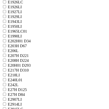
E1926LC
E1926LI
E1927LI
E1929LI
E1943LI
E1950LI
E1965LC01
E1990LI
E202H01 D34
E203H D67
E206L
E207H D221
E208H D224
E20H01 D293
E217H D310
E218LI
E240L01
E242L
E27H D125
E27H D84
E2907LI
E2914LI