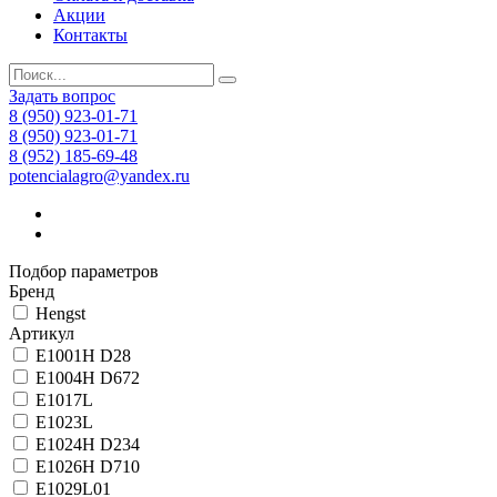
Акции
Контакты
Задать вопрос
8 (950) 923-01-71
8 (950) 923-01-71
8 (952) 185-69-48
potencialagro@yandex.ru
Подбор параметров
Бренд
Hengst
Артикул
E1001H D28
E1004H D672
E1017L
E1023L
E1024H D234
E1026H D710
E1029L01