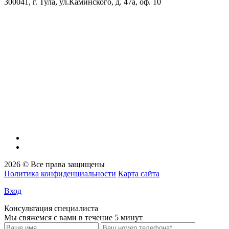
300041, г. Тула, ул.Каминского, д. 47а, оф. 10
ОКПО:
56536209
ОКВЭД:
46.75.1
ОГРН:
1227100003569
ИНН/КПП:
7100018773/710001001
Банковские реквизиты:
Банк
ВТБ (ПАО)
Р/сч
40702810711740000260
К/сч
30101810145250000411
Бик
04452541
2026 © Все права защищены
Политика конфиденциальности
Карта сайта
Вход
Консультация специалиста
Мы свяжемся с вами в течение 5 минут