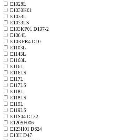
E1028L
E1030K01
E1033L
E1033LS
E103KP01 D197-2
E1084L
E10KFR4 D10
E1103L
E1143L
E1168L
E116L
E116LS
E117L
E117LS
E118L
E118LS
E119L
E119LS
E11S04 D132
E120SF006
E123H01 D624
E13H D47