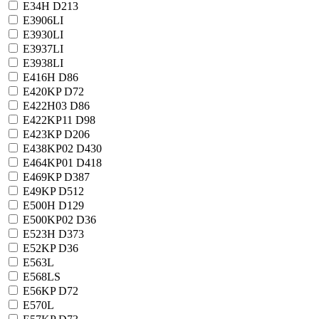
E34H D213
E3906LI
E3930LI
E3937LI
E3938LI
E416H D86
E420KP D72
E422H03 D86
E422KP11 D98
E423KP D206
E438KP02 D430
E464KP01 D418
E469KP D387
E49KP D512
E500H D129
E500KP02 D36
E523H D373
E52KP D36
E563L
E568LS
E56KP D72
E570L