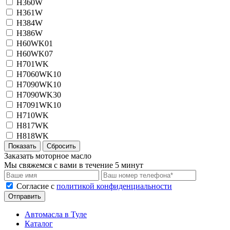
H360W
H361W
H384W
H386W
H60WK01
H60WK07
H701WK
H7060WK10
H7090WK10
H7090WK30
H7091WK10
H710WK
H817WK
H818WK
Заказать моторное масло
Мы свяжемся с вами в течение 5 минут
Cогласие с
политикой конфиденциальности
Отправить
Автомасла в Туле
Каталог