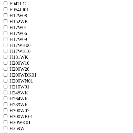
E947LC
E954LI01
H12W08
H152WK
H17W01
H17W06
H17W09
H17WK06
H17WK10
H181WK
H200W10
H200W20
H200WDK01
H200WN01
H210W01
H245WK
H264WK
H289WK
H300W07
H300WK01
H30WK01
H359W