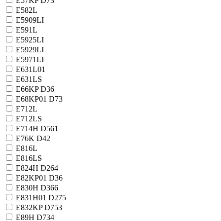
E57KP D73
E582L
E5909LI
E591L
E5925LI
E5929LI
E5971LI
E631L01
E631LS
E66KP D36
E68KP01 D73
E712L
E712LS
E714H D561
E76K D42
E816L
E816LS
E824H D264
E82KP01 D36
E830H D366
E831H01 D275
E832KP D753
E89H D734