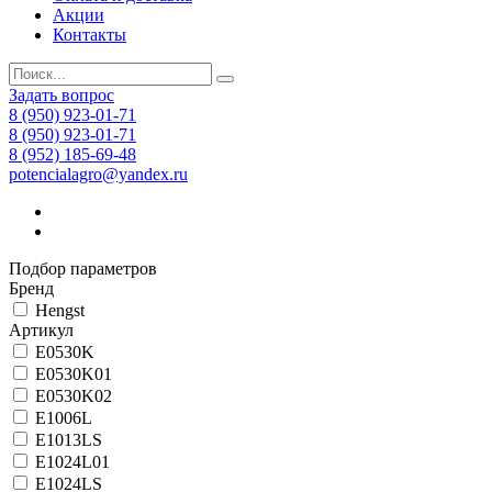
Акции
Контакты
Задать вопрос
8 (950) 923-01-71
8 (950) 923-01-71
8 (952) 185-69-48
potencialagro@yandex.ru
Подбор параметров
Бренд
Hengst
Артикул
E0530K
E0530K01
E0530K02
E1006L
E1013LS
E1024L01
E1024LS